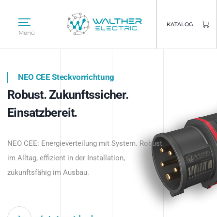
KATALOG
Menü
NEO CEE Steckvorrichtung
NEO ISY System
Robust. Zukunftssicher.
Intelligenz trifft Energie.
WALTHER ELECTRIC
Einsatzbereit.
Intelligente Stromverteilung
Das innovative Stecksystem für industrielle
beginnt hier.
NEO CEE: Energieverteilung mit System. Robust
Anwendungen – robust, IP-geschützt und
im Alltag, effizient in der Installation,
zukunftsfähig.
zukunftsfähig im Ausbau.
Jetzt entdecken
Jetzt entdecken