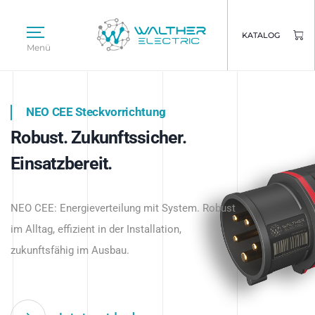
KATALOG
Menü
NEO CEE Steckvorrichtung
NEO ISY System
Robust. Zukunftssicher.
Intelligenz trifft Energie.
WALTHER ELECTRIC
Einsatzbereit.
Intelligente Stromverteilung
Das innovative Stecksystem für industrielle
beginnt hier.
NEO CEE: Energieverteilung mit System. Robust
Anwendungen – robust, IP-geschützt und
im Alltag, effizient in der Installation,
zukunftsfähig.
zukunftsfähig im Ausbau.
Jetzt entdecken
Jetzt entdecken