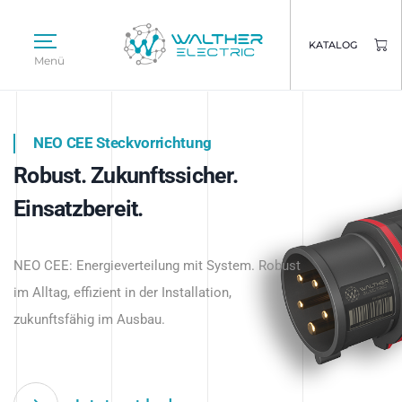
KATALOG
Menü
NEO CEE Steckvorrichtung
NEO ISY System
Robust. Zukunftssicher.
Intelligenz trifft Energie.
WALTHER ELECTRIC
Einsatzbereit.
Intelligente Stromverteilung
Das innovative Stecksystem für industrielle
beginnt hier.
NEO CEE: Energieverteilung mit System. Robust
Anwendungen – robust, IP-geschützt und
im Alltag, effizient in der Installation,
zukunftsfähig.
zukunftsfähig im Ausbau.
Jetzt entdecken
Jetzt entdecken