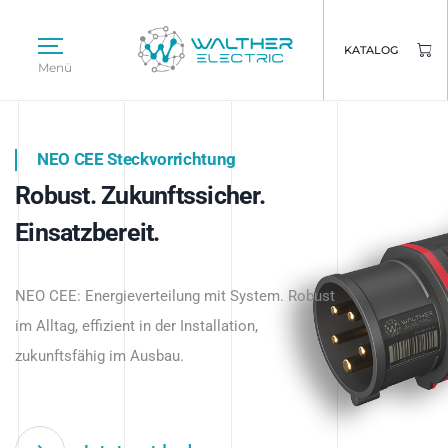
KATALOG
Menü
NEO CEE Steckvorrichtung
NEO ISY System
Robust. Zukunftssicher.
Intelligenz trifft Energie.
WALTHER ELECTRIC
Einsatzbereit.
Intelligente Stromverteilung
Das innovative Stecksystem für industrielle
beginnt hier.
NEO CEE: Energieverteilung mit System. Robust
Anwendungen – robust, IP-geschützt und
im Alltag, effizient in der Installation,
zukunftsfähig.
zukunftsfähig im Ausbau.
Jetzt entdecken
Jetzt entdecken