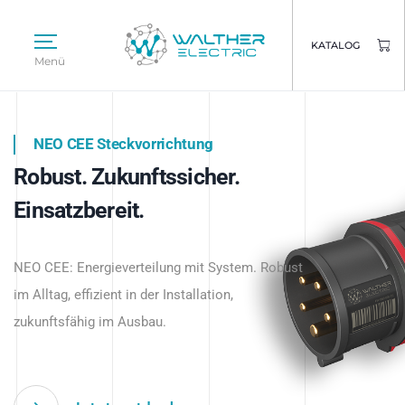
KATALOG
Menü
NEO CEE Steckvorrichtung
NEO ISY System
Robust. Zukunftssicher.
Intelligenz trifft Energie.
WALTHER ELECTRIC
Einsatzbereit.
Intelligente Stromverteilung
Das innovative Stecksystem für industrielle
beginnt hier.
NEO CEE: Energieverteilung mit System. Robust
Anwendungen – robust, IP-geschützt und
im Alltag, effizient in der Installation,
zukunftsfähig.
zukunftsfähig im Ausbau.
Jetzt entdecken
Jetzt entdecken