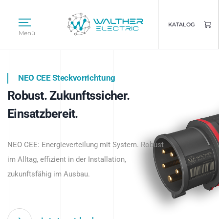
KATALOG
Menü
NEO CEE Steckvorrichtung
NEO ISY System
Robust. Zukunftssicher.
Intelligenz trifft Energie.
WALTHER ELECTRIC
Einsatzbereit.
Intelligente Stromverteilung
Das innovative Stecksystem für industrielle
beginnt hier.
NEO CEE: Energieverteilung mit System. Robust
Anwendungen – robust, IP-geschützt und
im Alltag, effizient in der Installation,
zukunftsfähig.
zukunftsfähig im Ausbau.
Jetzt entdecken
Jetzt entdecken