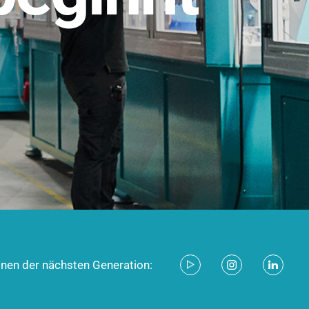
stem für industrielle Anwendungen –
d zukunftsfähig.
ecken
onen der nächsten Generation: