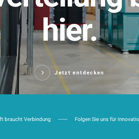
t.
hier.
Das innovative Stecksy
robust, IP-geschützt un
 Robust im Alltag,
ig im Ausbau.
Jetzt entd
Jetzt entdecken
ft braucht Verbindung
Folgen Sie uns für Innovati