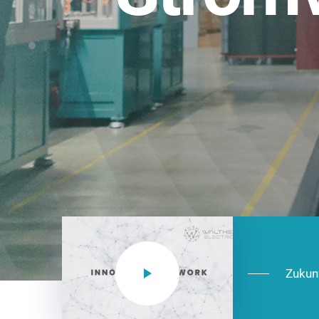
Einsatzberei
NEO CEE: Energieverteilung mit System.
effizient in der Installation, zukunftsfäh
Jetzt entdecken
Zukun