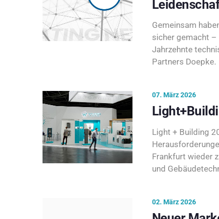
Leidenschaf
Gemeinsam haben 
sicher gemacht – 
Jahrzehnte techni
Partners Doepke.
07. März 2026
Light+Build
Light + Building 20
Herausforderunge
Frankfurt wieder 
und Gebäudetechni
02. März 2026
Neuer Marke