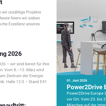
t
wir unzählige Projekte
heute feiern wir sieben
sche Exzellenz unseres
ing 2026
26 – wir sind bereit für Ihre
n. Vom 8.–13. März wird
zum Zentrum der Energie-
01. Juni 2026
k. Halle 12.0 – Stand E41
Power2Drive 
Power2Drive Europe 2
vor Ort. Vom 23. bis 2
nauftritt:
München auf der inte