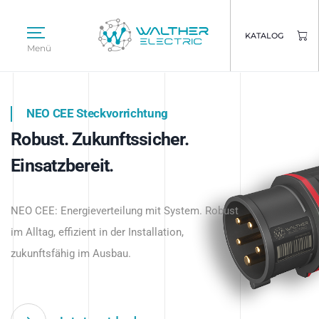
KATALOG
Menü
NEO CEE Steckvorrichtung
NEO ISY System
Robust. Zukunftssicher.
Intelligenz trifft Energie.
WALTHER ELECTRIC
Einsatzbereit.
Intelligente Stromverteilung
Das innovative Stecksystem für industrielle
beginnt hier.
NEO CEE: Energieverteilung mit System. Robust
Anwendungen – robust, IP-geschützt und
im Alltag, effizient in der Installation,
zukunftsfähig.
zukunftsfähig im Ausbau.
Jetzt entdecken
Jetzt entdecken