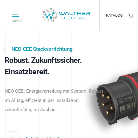
KATALOG
Menü
NEO CEE Steckvorrichtung
NEO ISY System
Robust. Zukunftssicher.
Intelligenz trifft Energie.
WALTHER ELECTRIC
Einsatzbereit.
Intelligente Stromverteilung
Das innovative Stecksystem für industrielle
beginnt hier.
NEO CEE: Energieverteilung mit System. Robust
Anwendungen – robust, IP-geschützt und
im Alltag, effizient in der Installation,
zukunftsfähig.
zukunftsfähig im Ausbau.
Jetzt entdecken
Jetzt entdecken