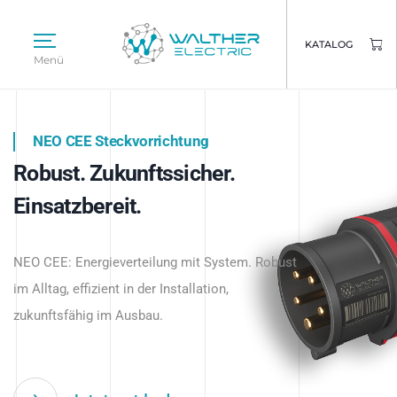
KATALOG
Menü
NEO CEE Steckvorrichtung
NEO ISY System
Robust. Zukunftssicher.
Intelligenz trifft Energie.
WALTHER ELECTRIC
Einsatzbereit.
Intelligente Stromverteilung
Das innovative Stecksystem für industrielle
beginnt hier.
NEO CEE: Energieverteilung mit System. Robust
Anwendungen – robust, IP-geschützt und
im Alltag, effizient in der Installation,
zukunftsfähig.
zukunftsfähig im Ausbau.
Jetzt entdecken
Jetzt entdecken