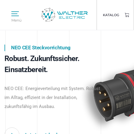
KATALOG
Menü
NEO CEE Steckvorrichtung
NEO ISY System
Robust. Zukunftssicher.
Intelligenz trifft Energie.
WALTHER ELECTRIC
Einsatzbereit.
Intelligente Stromverteilung
Das innovative Stecksystem für industrielle
beginnt hier.
NEO CEE: Energieverteilung mit System. Robust
Anwendungen – robust, IP-geschützt und
im Alltag, effizient in der Installation,
zukunftsfähig.
zukunftsfähig im Ausbau.
Jetzt entdecken
Jetzt entdecken