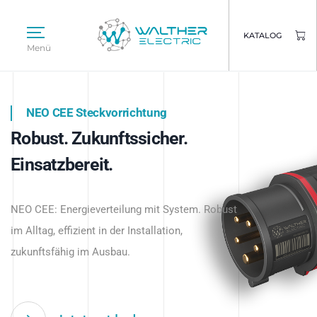
KATALOG
Menü
NEO CEE Steckvorrichtung
NEO ISY System
Robust. Zukunftssicher.
Intelligenz trifft Energie.
WALTHER ELECTRIC
Einsatzbereit.
Intelligente Stromverteilung
Das innovative Stecksystem für industrielle
beginnt hier.
NEO CEE: Energieverteilung mit System. Robust
Anwendungen – robust, IP-geschützt und
im Alltag, effizient in der Installation,
zukunftsfähig.
zukunftsfähig im Ausbau.
Jetzt entdecken
Jetzt entdecken