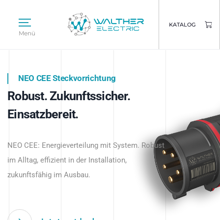
KATALOG
Menü
NEO CEE Steckvorrichtung
NEO ISY System
Robust. Zukunftssicher.
Intelligenz trifft Energie.
WALTHER ELECTRIC
Einsatzbereit.
Intelligente Stromverteilung
Das innovative Stecksystem für industrielle
beginnt hier.
NEO CEE: Energieverteilung mit System. Robust
Anwendungen – robust, IP-geschützt und
im Alltag, effizient in der Installation,
zukunftsfähig.
zukunftsfähig im Ausbau.
Jetzt entdecken
Jetzt entdecken