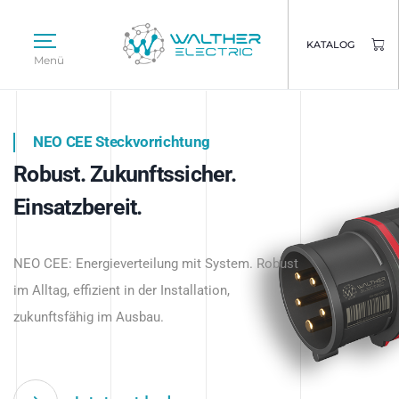
KATALOG
Menü
NEO CEE Steckvorrichtung
NEO ISY System
Robust. Zukunftssicher.
Intelligenz trifft Energie.
WALTHER ELECTRIC
Einsatzbereit.
Intelligente Stromverteilung
Das innovative Stecksystem für industrielle
beginnt hier.
NEO CEE: Energieverteilung mit System. Robust
Anwendungen – robust, IP-geschützt und
im Alltag, effizient in der Installation,
zukunftsfähig.
zukunftsfähig im Ausbau.
Jetzt entdecken
Jetzt entdecken