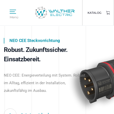
KATALOG
Menü
NEO CEE Steckvorrichtung
NEO ISY System
Robust. Zukunftssicher.
Intelligenz trifft Energie.
WALTHER ELECTRIC
Einsatzbereit.
Intelligente Stromverteilung
Das innovative Stecksystem für industrielle
beginnt hier.
NEO CEE: Energieverteilung mit System. Robust
Anwendungen – robust, IP-geschützt und
im Alltag, effizient in der Installation,
zukunftsfähig.
zukunftsfähig im Ausbau.
Jetzt entdecken
Jetzt entdecken