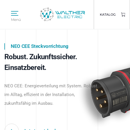
KATALOG
Menü
NEO CEE Steckvorrichtung
NEO ISY System
Robust. Zukunftssicher.
Intelligenz trifft Energie.
WALTHER ELECTRIC
Einsatzbereit.
Intelligente Stromverteilung
Das innovative Stecksystem für industrielle
beginnt hier.
NEO CEE: Energieverteilung mit System. Robust
Anwendungen – robust, IP-geschützt und
im Alltag, effizient in der Installation,
zukunftsfähig.
zukunftsfähig im Ausbau.
Jetzt entdecken
Jetzt entdecken