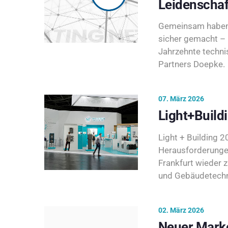
Leidenschaf
Gemeinsam haben 
sicher gemacht – 
Jahrzehnte techni
Partners Doepke.
07. März 2026
Light+Build
Light + Building 20
Herausforderunge
Frankfurt wieder 
und Gebäudetechni
02. März 2026
Neuer Marke