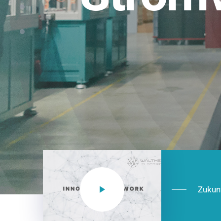
Einsatzberei
NEO CEE: Energieverteilung mit System.
effizient in der Installation, zukunftsfäh
Jetzt entdecken
Zukun