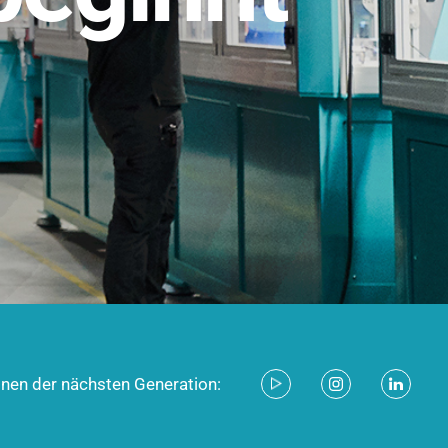
stem für industrielle Anwendungen –
d zukunftsfähig.
ecken
onen der nächsten Generation: