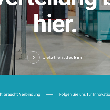
t.
hier.
Das innovative Stecksy
robust, IP-geschützt un
 Robust im Alltag,
ig im Ausbau.
Jetzt entd
Jetzt entdecken
ft braucht Verbindung
Folgen Sie uns für Innovati