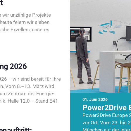
t
wir unzählige Projekte
heute feiern wir sieben
sche Exzellenz unseres
ing 2026
26 – wir sind bereit für Ihre
n. Vom 8.–13. März wird
zum Zentrum der Energie-
01. Juni 2026
k. Halle 12.0 – Stand E41
Power2Drive 
Power2Drive Europe 2
vor Ort. Vom 23. bis 2
nauftritt:
München auf der inte