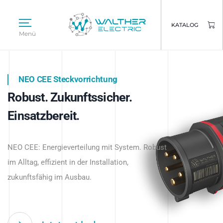
KATALOG
Menü
NEO CEE Steckvorrichtung
NEO ISY System
Robust. Zukunftssicher.
Intelligenz trifft Energie.
WALTHER ELECTRIC
Einsatzbereit.
Intelligente Stromverteilung
Das innovative Stecksystem für industrielle
beginnt hier.
NEO CEE: Energieverteilung mit System. Robust
Anwendungen – robust, IP-geschützt und
im Alltag, effizient in der Installation,
zukunftsfähig.
zukunftsfähig im Ausbau.
Jetzt entdecken
Jetzt entdecken