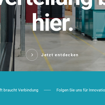
t.
hier.
Das innovative Stecksy
robust, IP-geschützt un
 Robust im Alltag,
ig im Ausbau.
Jetzt entd
Jetzt entdecken
ft braucht Verbindung
Folgen Sie uns für Innovati