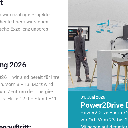
t
wir unzählige Projekte
heute feiern wir sieben
sche Exzellenz unseres
ing 2026
26 – wir sind bereit für Ihre
n. Vom 8.–13. März wird
zum Zentrum der Energie-
01. Juni 2026
k. Halle 12.0 – Stand E41
Power2Drive 
Power2Drive Europe 2
vor Ort. Vom 23. bis 2
nauftritt:
München auf der inte