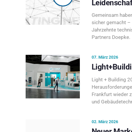
Leidenschaf
Gemeinsam haben 
sicher gemacht – 
Jahrzehnte techni
Partners Doepke.
07. März 2026
Light+Build
Light + Building 20
Herausforderunge
Frankfurt wieder 
und Gebäudetechni
02. März 2026
Neuer Marke