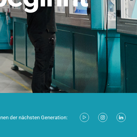
stem für industrielle Anwendungen –
d zukunftsfähig.
ecken
onen der nächsten Generation: