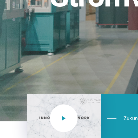
Einsatzberei
NEO CEE: Energieverteilung mit System.
effizient in der Installation, zukunftsfäh
Jetzt entdecken
Zukun