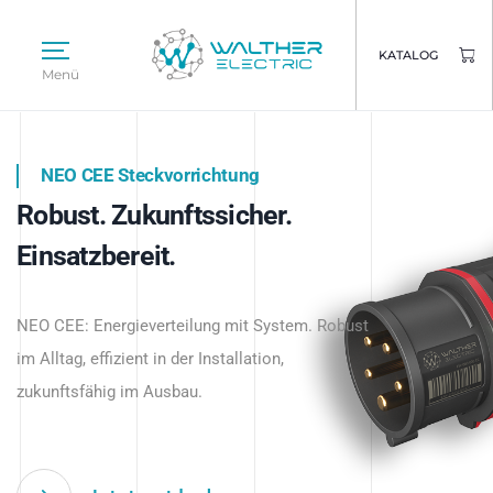
KATALOG
Menü
NEO CEE Steckvorrichtung
NEO ISY System
Robust. Zukunftssicher.
Intelligenz trifft Energie.
WALTHER ELECTRIC
Einsatzbereit.
Intelligente Stromverteilung
Das innovative Stecksystem für industrielle
beginnt hier.
NEO CEE: Energieverteilung mit System. Robust
Anwendungen – robust, IP-geschützt und
im Alltag, effizient in der Installation,
zukunftsfähig.
zukunftsfähig im Ausbau.
Jetzt entdecken
Jetzt entdecken