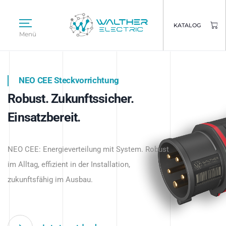
KATALOG
Menü
NEO CEE Steckvorrichtung
NEO ISY System
Robust. Zukunftssicher.
Intelligenz trifft Energie.
WALTHER ELECTRIC
Einsatzbereit.
Intelligente Stromverteilung
Das innovative Stecksystem für industrielle
beginnt hier.
NEO CEE: Energieverteilung mit System. Robust
Anwendungen – robust, IP-geschützt und
im Alltag, effizient in der Installation,
zukunftsfähig.
zukunftsfähig im Ausbau.
Jetzt entdecken
Jetzt entdecken