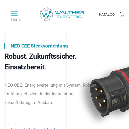
KATALOG
Menü
NEO CEE Steckvorrichtung
NEO ISY System
Robust. Zukunftssicher.
Intelligenz trifft Energie.
WALTHER ELECTRIC
Einsatzbereit.
Intelligente Stromverteilung
Das innovative Stecksystem für industrielle
beginnt hier.
NEO CEE: Energieverteilung mit System. Robust
Anwendungen – robust, IP-geschützt und
im Alltag, effizient in der Installation,
zukunftsfähig.
zukunftsfähig im Ausbau.
Jetzt entdecken
Jetzt entdecken