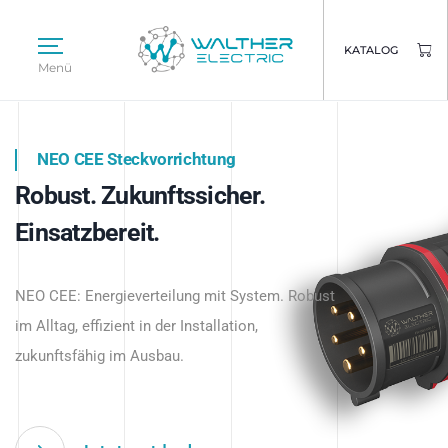
KATALOG
Menü
NEO CEE Steckvorrichtung
NEO ISY System
Robust. Zukunftssicher.
Intelligenz trifft Energie.
WALTHER ELECTRIC
Einsatzbereit.
Intelligente Stromverteilung
Das innovative Stecksystem für industrielle
beginnt hier.
NEO CEE: Energieverteilung mit System. Robust
Anwendungen – robust, IP-geschützt und
im Alltag, effizient in der Installation,
zukunftsfähig.
zukunftsfähig im Ausbau.
Jetzt entdecken
Jetzt entdecken