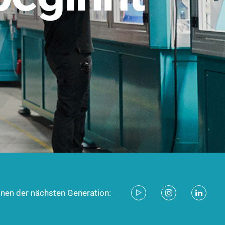
stem für industrielle Anwendungen –
d zukunftsfähig.
ecken
onen der nächsten Generation: