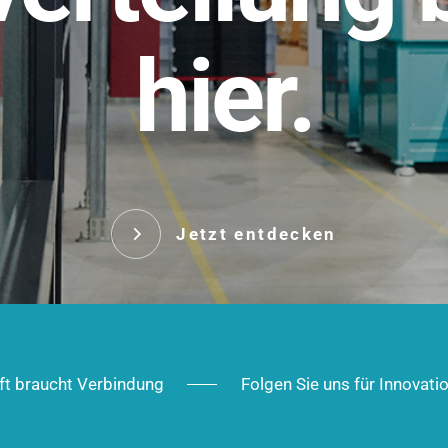
t.
hier.
Das innovative Stecksy
robust, IP-geschützt un
 Robust im Alltag,
ig im Ausbau.
Jetzt entd
Jetzt entdecken
ft braucht Verbindung
Folgen Sie uns für Innovati