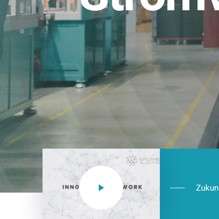
Einsatzberei
NEO CEE: Energieverteilung mit System.
effizient in der Installation, zukunftsfäh
Jetzt entdecken
Zukun