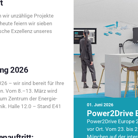
t
wir unzählige Projekte
heute feiern wir sieben
sche Exzellenz unseres
ing 2026
26 – wir sind bereit für Ihre
n. Vom 8.–13. März wird
zum Zentrum der Energie-
01. Juni 2026
k. Halle 12.0 – Stand E41
Power2Drive 
Power2Drive Europe 2
vor Ort. Vom 23. bis 2
nauftritt:
München auf der inte