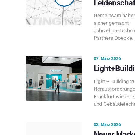
Leidenschaf
Gemeinsam haben 
sicher gemacht – 
Jahrzehnte techni
Partners Doepke.
07. März 2026
Light+Build
Light + Building 20
Herausforderunge
Frankfurt wieder 
und Gebäudetechni
02. März 2026
Neuer Marke