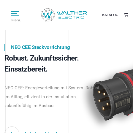
KATALOG
Menü
NEO CEE Steckvorrichtung
NEO ISY System
Robust. Zukunftssicher.
Intelligenz trifft Energie.
WALTHER ELECTRIC
Einsatzbereit.
Intelligente Stromverteilung
Das innovative Stecksystem für industrielle
beginnt hier.
NEO CEE: Energieverteilung mit System. Robust
Anwendungen – robust, IP-geschützt und
im Alltag, effizient in der Installation,
zukunftsfähig.
zukunftsfähig im Ausbau.
Jetzt entdecken
Jetzt entdecken