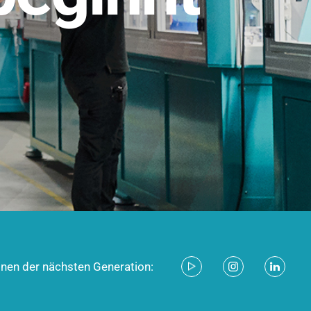
stem für industrielle Anwendungen –
d zukunftsfähig.
ecken
onen der nächsten Generation: