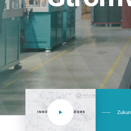
Einsatzberei
NEO CEE: Energieverteilung mit System.
effizient in der Installation, zukunftsfäh
Jetzt entdecken
Zukun