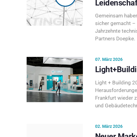
Leidenschaf
Gemeinsam haben 
sicher gemacht – 
Jahrzehnte techni
Partners Doepke.
07. März 2026
Light+Build
Light + Building 20
Herausforderunge
Frankfurt wieder 
und Gebäudetechni
02. März 2026
Neuer Marke