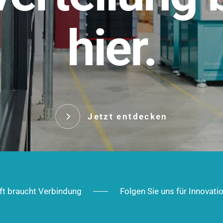
t.
hier.
Das innovative Stecksy
robust, IP-geschützt un
 Robust im Alltag,
ig im Ausbau.
Jetzt entd
Jetzt entdecken
ft braucht Verbindung
Folgen Sie uns für Innovati