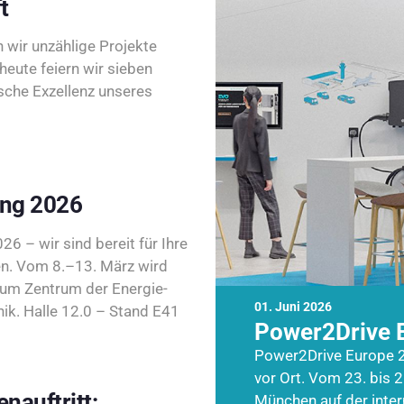
t
wir unzählige Projekte
heute feiern wir sieben
sche Exzellenz unseres
ing 2026
26 – wir sind bereit für Ihre
n. Vom 8.–13. März wird
zum Zentrum der Energie-
01. Juni 2026
k. Halle 12.0 – Stand E41
Power2Drive 
Power2Drive Europe 2
vor Ort. Vom 23. bis 2
nauftritt:
München auf der inte