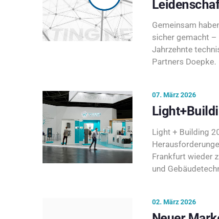
Leidenschaf
Gemeinsam haben 
sicher gemacht – 
Jahrzehnte techni
Partners Doepke.
07. März 2026
Light+Build
Light + Building 20
Herausforderunge
Frankfurt wieder 
und Gebäudetechni
02. März 2026
Neuer Marke