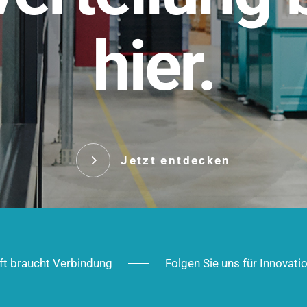
t.
hier.
Das innovative Stecksy
robust, IP-geschützt un
 Robust im Alltag,
ig im Ausbau.
Jetzt entd
Jetzt entdecken
ft braucht Verbindung
Folgen Sie uns für Innovati