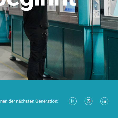
stem für industrielle Anwendungen –
d zukunftsfähig.
ecken
onen der nächsten Generation: