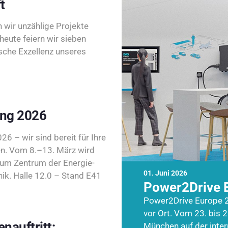
t
wir unzählige Projekte
heute feiern wir sieben
sche Exzellenz unseres
ing 2026
26 – wir sind bereit für Ihre
n. Vom 8.–13. März wird
zum Zentrum der Energie-
01. Juni 2026
k. Halle 12.0 – Stand E41
Power2Drive 
Power2Drive Europe 2
vor Ort. Vom 23. bis 2
nauftritt:
München auf der inte