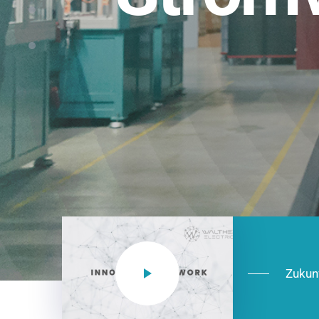
Einsatzberei
NEO CEE: Energieverteilung mit System.
effizient in der Installation, zukunftsfäh
Jetzt entdecken
Zukun