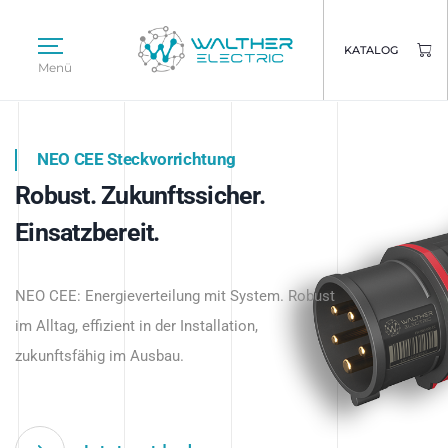
KATALOG
Menü
NEO CEE Steckvorrichtung
NEO ISY System
Robust. Zukunftssicher.
Intelligenz trifft Energie.
WALTHER ELECTRIC
Einsatzbereit.
Intelligente Stromverteilung
Das innovative Stecksystem für industrielle
beginnt hier.
NEO CEE: Energieverteilung mit System. Robust
Anwendungen – robust, IP-geschützt und
im Alltag, effizient in der Installation,
zukunftsfähig.
zukunftsfähig im Ausbau.
Jetzt entdecken
Jetzt entdecken