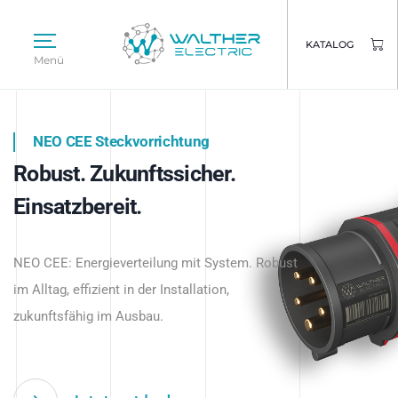
KATALOG
Menü
NEO CEE Steckvorrichtung
NEO ISY System
Robust. Zukunftssicher.
Intelligenz trifft Energie.
WALTHER ELECTRIC
Einsatzbereit.
Intelligente Stromverteilung
Das innovative Stecksystem für industrielle
beginnt hier.
NEO CEE: Energieverteilung mit System. Robust
Anwendungen – robust, IP-geschützt und
im Alltag, effizient in der Installation,
zukunftsfähig.
zukunftsfähig im Ausbau.
Jetzt entdecken
Jetzt entdecken