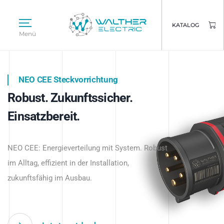
KATALOG
Menü
NEO CEE Steckvorrichtung
NEO ISY System
Robust. Zukunftssicher.
Intelligenz trifft Energie.
WALTHER ELECTRIC
Einsatzbereit.
Intelligente Stromverteilung
Das innovative Stecksystem für industrielle
beginnt hier.
NEO CEE: Energieverteilung mit System. Robust
Anwendungen – robust, IP-geschützt und
im Alltag, effizient in der Installation,
zukunftsfähig.
zukunftsfähig im Ausbau.
Jetzt entdecken
Jetzt entdecken