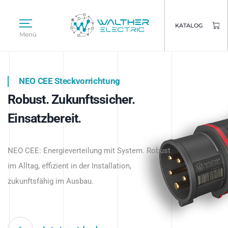
KATALOG
Menü
NEO CEE Steckvorrichtung
NEO ISY System
Robust. Zukunftssicher.
Intelligenz trifft Energie.
WALTHER ELECTRIC
Einsatzbereit.
Intelligente Stromverteilung
Das innovative Stecksystem für industrielle
beginnt hier.
NEO CEE: Energieverteilung mit System. Robust
Anwendungen – robust, IP-geschützt und
im Alltag, effizient in der Installation,
zukunftsfähig.
zukunftsfähig im Ausbau.
Jetzt entdecken
Jetzt entdecken