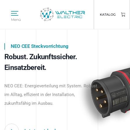
KATALOG
Menü
NEO CEE Steckvorrichtung
NEO ISY System
Robust. Zukunftssicher.
Intelligenz trifft Energie.
WALTHER ELECTRIC
Einsatzbereit.
Intelligente Stromverteilung
Das innovative Stecksystem für industrielle
beginnt hier.
NEO CEE: Energieverteilung mit System. Robust
Anwendungen – robust, IP-geschützt und
im Alltag, effizient in der Installation,
zukunftsfähig.
zukunftsfähig im Ausbau.
Jetzt entdecken
Jetzt entdecken