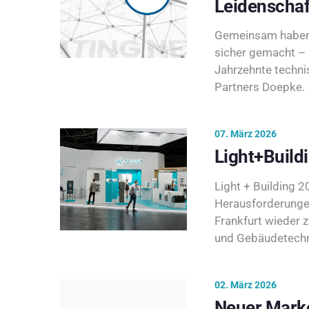
Leidenschaf
Gemeinsam haben 
sicher gemacht – 
Jahrzehnte techni
Partners Doepke.
07. März 2026
Light+Build
Light + Building 20
Herausforderunge
Frankfurt wieder 
und Gebäudetechni
02. März 2026
Neuer Marke