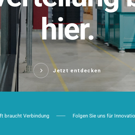
t.
hier.
Das innovative Stecksy
robust, IP-geschützt un
 Robust im Alltag,
ig im Ausbau.
Jetzt entd
Jetzt entdecken
ft braucht Verbindung
Folgen Sie uns für Innovati