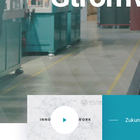
Einsatzberei
NEO CEE: Energieverteilung mit System.
effizient in der Installation, zukunftsfäh
Jetzt entdecken
Zukun