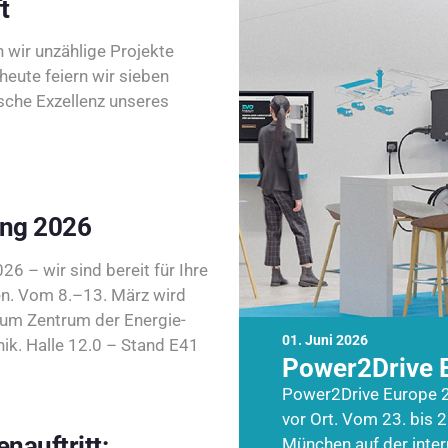
t
wir unzählige Projekte
heute feiern wir sieben
sche Exzellenz unseres
ing 2026
26 – wir sind bereit für Ihre
n. Vom 8.–13. März wird
zum Zentrum der Energie-
01. Juni 2026
k. Halle 12.0 – Stand E41
Power2Drive 
Power2Drive Europe 2
vor Ort. Vom 23. bis 2
nauftritt:
München auf der inte