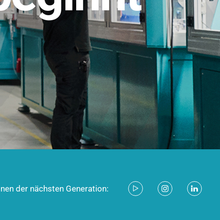
stem für industrielle Anwendungen –
d zukunftsfähig.
ecken
onen der nächsten Generation: