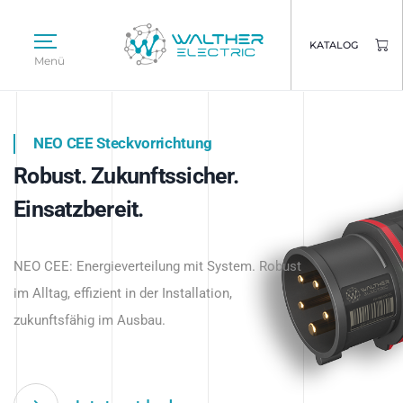
KATALOG
Menü
NEO CEE Steckvorrichtung
NEO ISY System
Robust. Zukunftssicher.
Intelligenz trifft Energie.
WALTHER ELECTRIC
Einsatzbereit.
Intelligente Stromverteilung
Das innovative Stecksystem für industrielle
beginnt hier.
NEO CEE: Energieverteilung mit System. Robust
Anwendungen – robust, IP-geschützt und
im Alltag, effizient in der Installation,
zukunftsfähig.
zukunftsfähig im Ausbau.
Jetzt entdecken
Jetzt entdecken