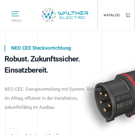
KATALOG
Menü
NEO CEE Steckvorrichtung
NEO ISY System
Robust. Zukunftssicher.
Intelligenz trifft Energie.
WALTHER ELECTRIC
Einsatzbereit.
Intelligente Stromverteilung
Das innovative Stecksystem für industrielle
beginnt hier.
NEO CEE: Energieverteilung mit System. Robust
Anwendungen – robust, IP-geschützt und
im Alltag, effizient in der Installation,
zukunftsfähig.
zukunftsfähig im Ausbau.
Jetzt entdecken
Jetzt entdecken