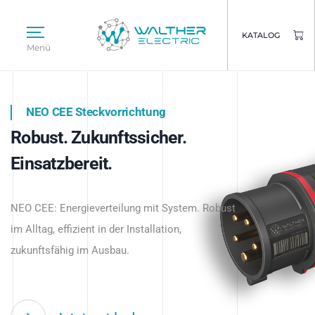
KATALOG
Menü
NEO CEE Steckvorrichtung
NEO ISY System
Robust. Zukunftssicher.
Intelligenz trifft Energie.
WALTHER ELECTRIC
Einsatzbereit.
Intelligente Stromverteilung
Das innovative Stecksystem für industrielle
beginnt hier.
NEO CEE: Energieverteilung mit System. Robust
Anwendungen – robust, IP-geschützt und
im Alltag, effizient in der Installation,
zukunftsfähig.
zukunftsfähig im Ausbau.
Jetzt entdecken
Jetzt entdecken