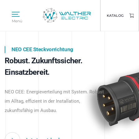
KATALOG
Menü
NEO CEE Steckvorrichtung
NEO ISY System
Robust. Zukunftssicher.
Intelligenz trifft Energie.
WALTHER ELECTRIC
Einsatzbereit.
Intelligente Stromverteilung
Das innovative Stecksystem für industrielle
beginnt hier.
NEO CEE: Energieverteilung mit System. Robust
Anwendungen – robust, IP-geschützt und
im Alltag, effizient in der Installation,
zukunftsfähig.
zukunftsfähig im Ausbau.
Jetzt entdecken
Jetzt entdecken