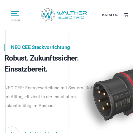
KATALOG
Menü
NEO CEE Steckvorrichtung
NEO ISY System
Robust. Zukunftssicher.
Intelligenz trifft Energie.
WALTHER ELECTRIC
Einsatzbereit.
Intelligente Stromverteilung
Das innovative Stecksystem für industrielle
beginnt hier.
NEO CEE: Energieverteilung mit System. Robust
Anwendungen – robust, IP-geschützt und
im Alltag, effizient in der Installation,
zukunftsfähig.
zukunftsfähig im Ausbau.
Jetzt entdecken
Jetzt entdecken