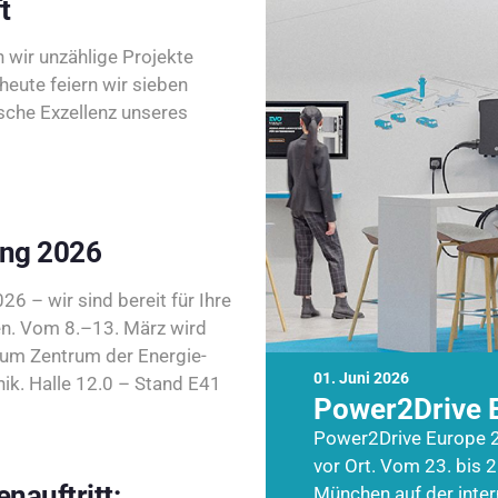
t
wir unzählige Projekte
heute feiern wir sieben
sche Exzellenz unseres
ing 2026
26 – wir sind bereit für Ihre
n. Vom 8.–13. März wird
zum Zentrum der Energie-
01. Juni 2026
k. Halle 12.0 – Stand E41
Power2Drive 
Power2Drive Europe 2
vor Ort. Vom 23. bis 2
nauftritt:
München auf der inte