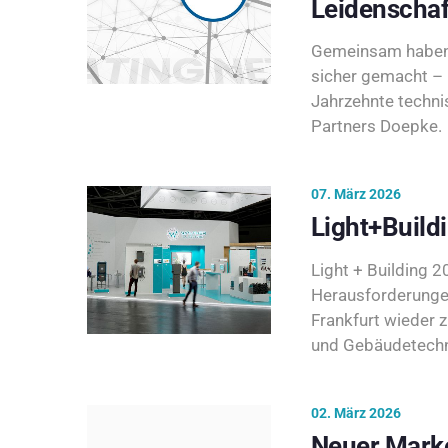
Leidenschaf
Gemeinsam haben 
sicher gemacht – 
Jahrzehnte techni
Partners Doepke.
07. März 2026
Light+Build
Light + Building 20
Herausforderunge
Frankfurt wieder 
und Gebäudetechni
02. März 2026
Neuer Marke