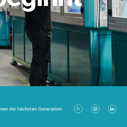
stem für industrielle Anwendungen –
d zukunftsfähig.
ecken
onen der nächsten Generation: