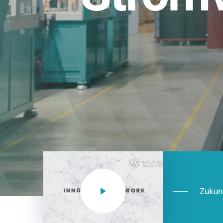
Einsatzberei
NEO CEE: Energieverteilung mit System.
effizient in der Installation, zukunftsfäh
Jetzt entdecken
Zukun