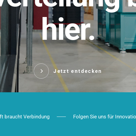
t.
hier.
Das innovative Stecksy
robust, IP-geschützt un
 Robust im Alltag,
ig im Ausbau.
Jetzt entd
Jetzt entdecken
ft braucht Verbindung
Folgen Sie uns für Innovati