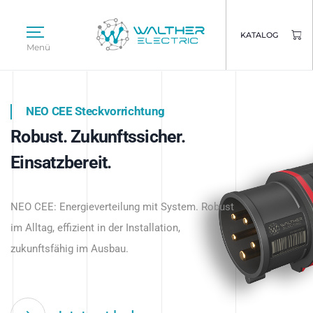
KATALOG
Menü
NEO CEE Steckvorrichtung
NEO ISY System
Robust. Zukunftssicher.
Intelligenz trifft Energie.
WALTHER ELECTRIC
Einsatzbereit.
Intelligente Stromverteilung
Das innovative Stecksystem für industrielle
beginnt hier.
NEO CEE: Energieverteilung mit System. Robust
Anwendungen – robust, IP-geschützt und
im Alltag, effizient in der Installation,
zukunftsfähig.
zukunftsfähig im Ausbau.
Jetzt entdecken
Jetzt entdecken