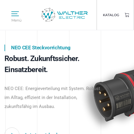
KATALOG
Menü
NEO CEE Steckvorrichtung
NEO ISY System
Robust. Zukunftssicher.
Intelligenz trifft Energie.
WALTHER ELECTRIC
Einsatzbereit.
Intelligente Stromverteilung
Das innovative Stecksystem für industrielle
beginnt hier.
NEO CEE: Energieverteilung mit System. Robust
Anwendungen – robust, IP-geschützt und
im Alltag, effizient in der Installation,
zukunftsfähig.
zukunftsfähig im Ausbau.
Jetzt entdecken
Jetzt entdecken