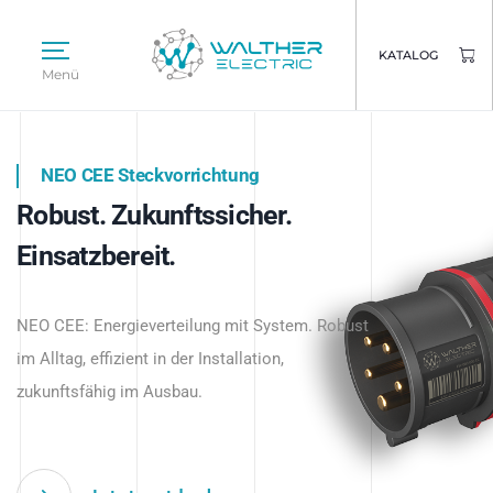
KATALOG
Menü
NEO CEE Steckvorrichtung
NEO ISY System
Robust. Zukunftssicher.
Intelligenz trifft Energie.
WALTHER ELECTRIC
Einsatzbereit.
Intelligente Stromverteilung
Das innovative Stecksystem für industrielle
beginnt hier.
NEO CEE: Energieverteilung mit System. Robust
Anwendungen – robust, IP-geschützt und
im Alltag, effizient in der Installation,
zukunftsfähig.
zukunftsfähig im Ausbau.
Jetzt entdecken
Jetzt entdecken