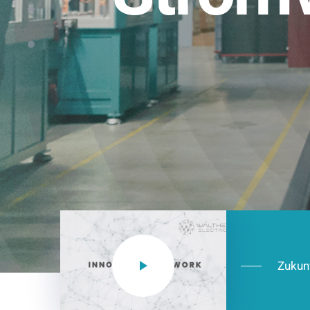
Einsatzberei
NEO CEE: Energieverteilung mit System.
effizient in der Installation, zukunftsfäh
Jetzt entdecken
Zukun