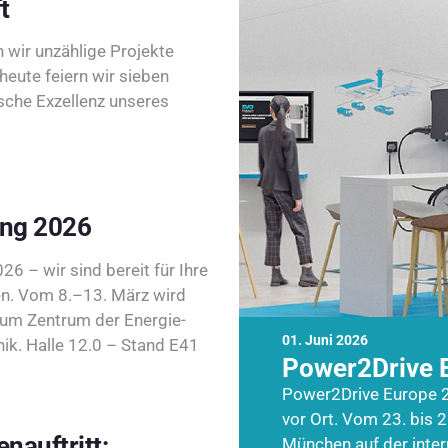
t
wir unzählige Projekte
heute feiern wir sieben
sche Exzellenz unseres
ing 2026
26 – wir sind bereit für Ihre
n. Vom 8.–13. März wird
zum Zentrum der Energie-
01. Juni 2026
k. Halle 12.0 – Stand E41
Power2Drive 
Power2Drive Europe 2
vor Ort. Vom 23. bis 2
nauftritt:
München auf der inte