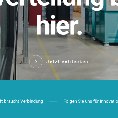
t.
hier.
Das innovative Stecksy
robust, IP-geschützt un
 Robust im Alltag,
ig im Ausbau.
Jetzt entd
Jetzt entdecken
ft braucht Verbindung
Folgen Sie uns für Innovati