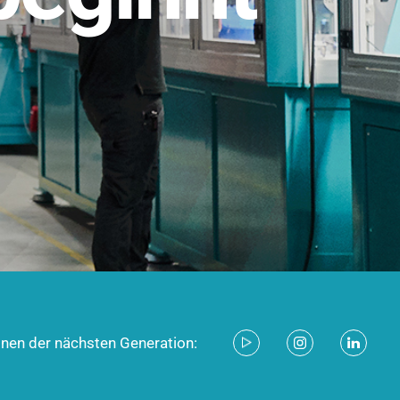
stem für industrielle Anwendungen –
d zukunftsfähig.
ecken
onen der nächsten Generation: