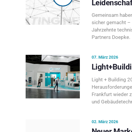
Leidenschaf
Gemeinsam haben 
sicher gemacht – 
Jahrzehnte techni
Partners Doepke.
07. März 2026
Light+Build
Light + Building 20
Herausforderunge
Frankfurt wieder 
und Gebäudetechni
02. März 2026
Neuer Marke