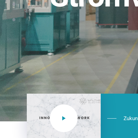
Einsatzberei
NEO CEE: Energieverteilung mit System.
effizient in der Installation, zukunftsfäh
Jetzt entdecken
Zukun