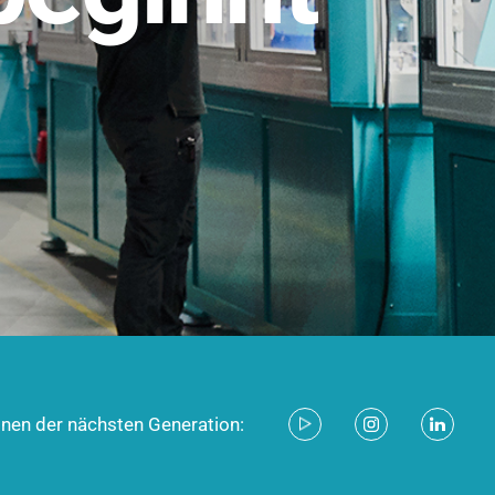
stem für industrielle Anwendungen –
d zukunftsfähig.
ecken
onen der nächsten Generation: