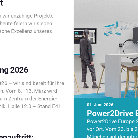
t
wir unzählige Projekte
heute feiern wir sieben
sche Exzellenz unseres
ing 2026
26 – wir sind bereit für Ihre
n. Vom 8.–13. März wird
zum Zentrum der Energie-
01. Juni 2026
k. Halle 12.0 – Stand E41
Power2Drive 
Power2Drive Europe 2
vor Ort. Vom 23. bis 2
nauftritt:
München auf der inte