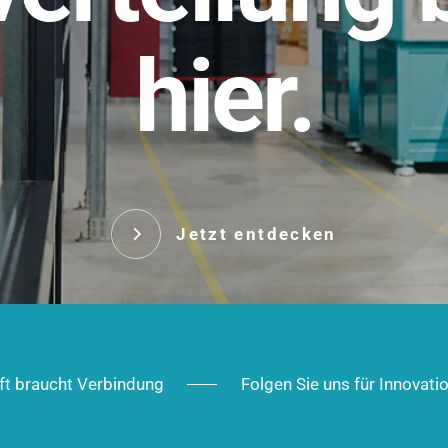
t.
hier.
Das innovative Stecksy
robust, IP-geschützt un
 Robust im Alltag,
ig im Ausbau.
Jetzt entd
Jetzt entdecken
ft braucht Verbindung
Folgen Sie uns für Innovati