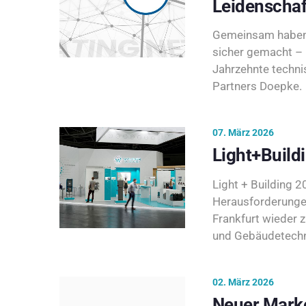
Leidenschaf
Gemeinsam haben 
sicher gemacht – 
Jahrzehnte techni
Partners Doepke.
07. März 2026
Light+Build
Light + Building 20
Herausforderunge
Frankfurt wieder 
und Gebäudetechni
02. März 2026
Neuer Marke