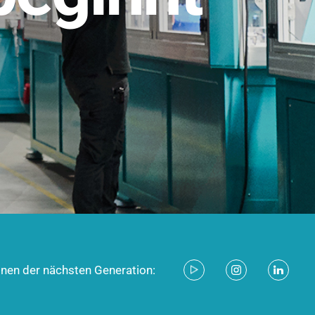
stem für industrielle Anwendungen –
d zukunftsfähig.
ecken
onen der nächsten Generation: