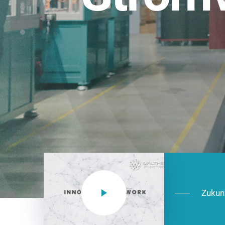
Einsatzberei
NEO CEE: Energieverteilung mit System.
effizient in der Installation, zukunftsfäh
Jetzt entdecken
Zukun