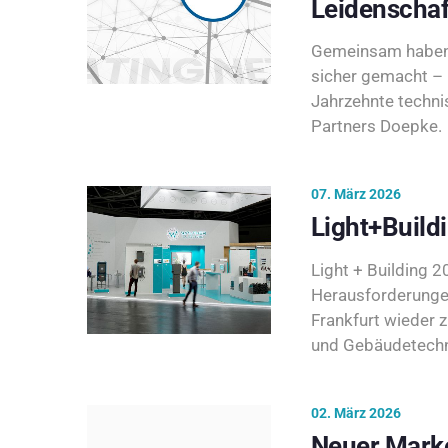
Leidenschaf
Gemeinsam haben 
sicher gemacht – 
Jahrzehnte techni
Partners Doepke.
07. März 2026
Light+Build
Light + Building 20
Herausforderunge
Frankfurt wieder 
und Gebäudetechni
02. März 2026
Neuer Marke