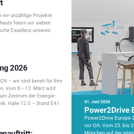
t
wir unzählige Projekte
heute feiern wir sieben
sche Exzellenz unseres
ing 2026
26 – wir sind bereit für Ihre
n. Vom 8.–13. März wird
zum Zentrum der Energie-
01. Juni 2026
k. Halle 12.0 – Stand E41
Power2Drive 
Power2Drive Europe 2
vor Ort. Vom 23. bis 2
nauftritt:
München auf der inte