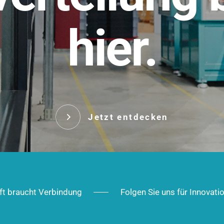
t.
hier.
Das innovative Stecksy
robust, IP-geschützt un
 Robust im Alltag,
ig im Ausbau.
Jetzt entd
Jetzt entdecken
ft braucht Verbindung
Folgen Sie uns für Innovati