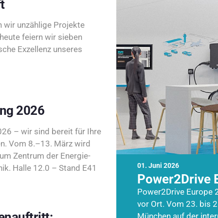
t
wir unzählige Projekte
heute feiern wir sieben
sche Exzellenz unseres
ing 2026
26 – wir sind bereit für Ihre
n. Vom 8.–13. März wird
zum Zentrum der Energie-
01. Juni 2026
k. Halle 12.0 – Stand E41
Power2Drive 
Power2Drive Europe 2
vor Ort. Vom 23. bis 2
nauftritt:
München auf der inte