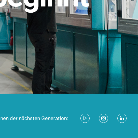
stem für industrielle Anwendungen –
d zukunftsfähig.
ecken
onen der nächsten Generation: