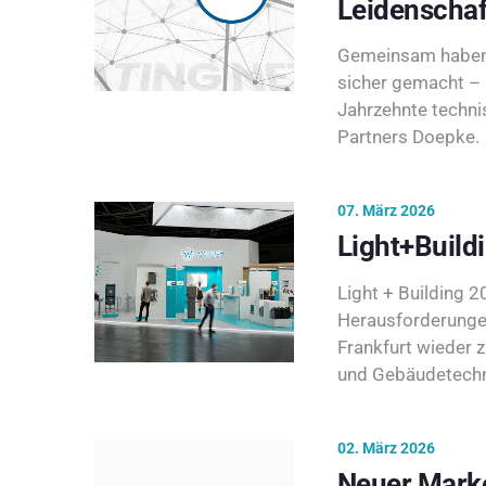
Leidenschaf
Gemeinsam haben 
sicher gemacht – 
Jahrzehnte techni
Partners Doepke.
07. März 2026
Light+Build
Light + Building 20
Herausforderunge
Frankfurt wieder 
und Gebäudetechni
02. März 2026
Neuer Marke