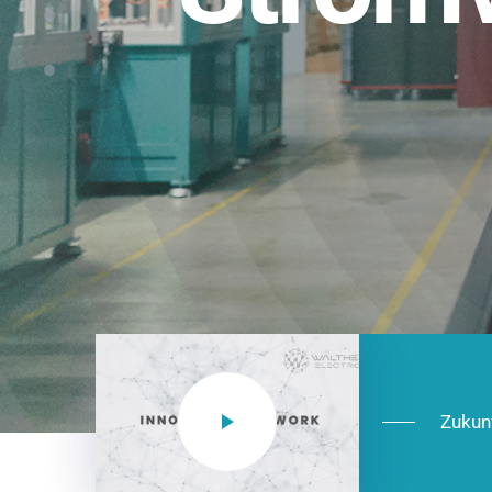
Einsatzberei
NEO CEE: Energieverteilung mit System.
effizient in der Installation, zukunftsfäh
Jetzt entdecken
Zukun