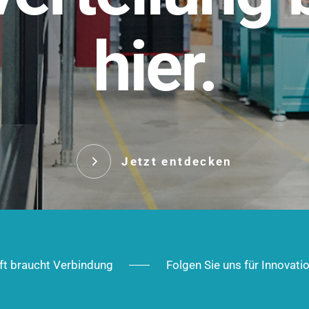
t.
hier.
Das innovative Stecksy
robust, IP-geschützt un
 Robust im Alltag,
ig im Ausbau.
Jetzt entd
Jetzt entdecken
ft braucht Verbindung
Folgen Sie uns für Innovati