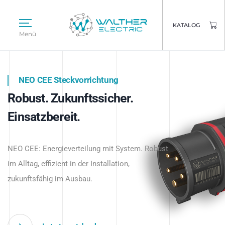
KATALOG
Menü
NEO CEE Steckvorrichtung
NEO ISY System
Robust. Zukunftssicher.
Intelligenz trifft Energie.
WALTHER ELECTRIC
Einsatzbereit.
Intelligente Stromverteilung
Das innovative Stecksystem für industrielle
beginnt hier.
NEO CEE: Energieverteilung mit System. Robust
Anwendungen – robust, IP-geschützt und
im Alltag, effizient in der Installation,
zukunftsfähig.
zukunftsfähig im Ausbau.
Jetzt entdecken
Jetzt entdecken