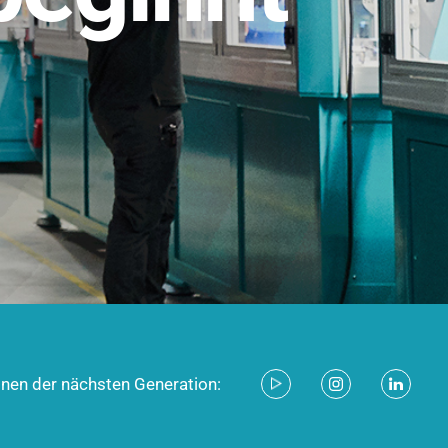
stem für industrielle Anwendungen –
d zukunftsfähig.
ecken
onen der nächsten Generation: