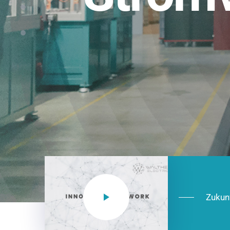
Einsatzberei
NEO CEE: Energieverteilung mit System.
effizient in der Installation, zukunftsfäh
Jetzt entdecken
Zukun