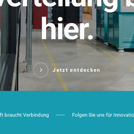
t.
hier.
Das innovative Stecksy
robust, IP-geschützt un
 Robust im Alltag,
ig im Ausbau.
Jetzt entd
Jetzt entdecken
ft braucht Verbindung
Folgen Sie uns für Innovati