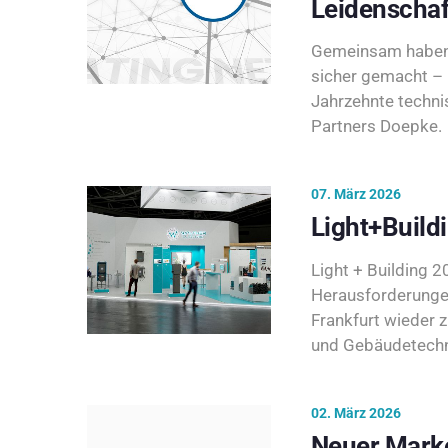
Leidenschaf
Gemeinsam haben 
sicher gemacht – 
Jahrzehnte techni
Partners Doepke.
07. März 2026
Light+Build
Light + Building 20
Herausforderunge
Frankfurt wieder 
und Gebäudetechni
02. März 2026
Neuer Marke