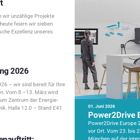
t
wir unzählige Projekte
heute feiern wir sieben
sche Exzellenz unseres
ing 2026
26 – wir sind bereit für Ihre
n. Vom 8.–13. März wird
zum Zentrum der Energie-
01. Juni 2026
k. Halle 12.0 – Stand E41
Power2Drive 
Power2Drive Europe 2
vor Ort. Vom 23. bis 2
nauftritt:
München auf der inte