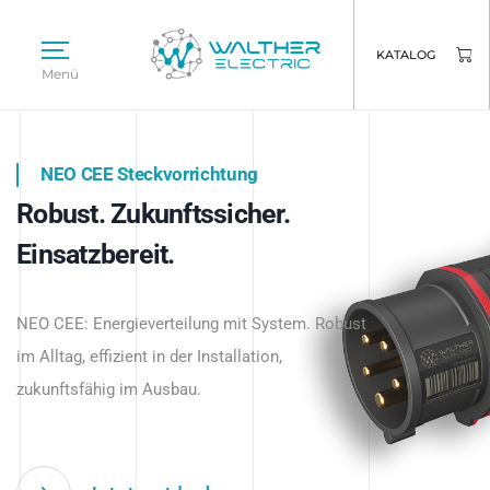
KATALOG
Menü
NEO CEE Steckvorrichtung
NEO ISY System
Robust. Zukunftssicher.
Intelligenz trifft Energie.
WALTHER ELECTRIC
Einsatzbereit.
Intelligente Stromverteilung
Das innovative Stecksystem für industrielle
beginnt hier.
NEO CEE: Energieverteilung mit System. Robust
Anwendungen – robust, IP-geschützt und
im Alltag, effizient in der Installation,
zukunftsfähig.
zukunftsfähig im Ausbau.
Jetzt entdecken
Jetzt entdecken