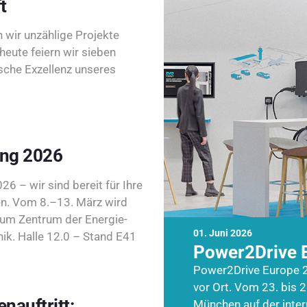
t
wir unzählige Projekte
heute feiern wir sieben
sche Exzellenz unseres
ing 2026
26 – wir sind bereit für Ihre
n. Vom 8.–13. März wird
zum Zentrum der Energie-
01. Juni 2026
k. Halle 12.0 – Stand E41
Power2Drive 
Power2Drive Europe 2
vor Ort. Vom 23. bis 2
nauftritt:
München auf der inte