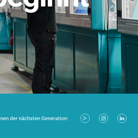
stem für industrielle Anwendungen –
d zukunftsfähig.
ecken
onen der nächsten Generation: