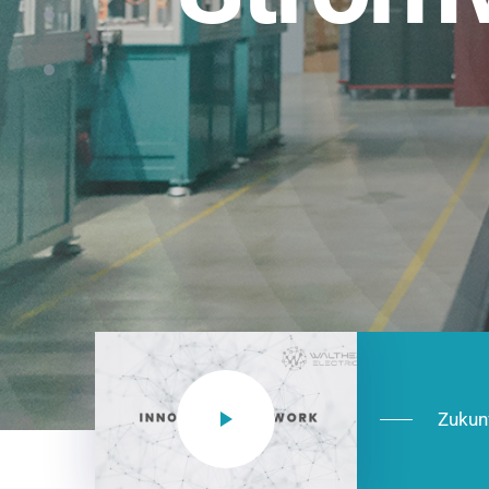
Einsatzberei
NEO CEE: Energieverteilung mit System.
effizient in der Installation, zukunftsfäh
Jetzt entdecken
Zukun