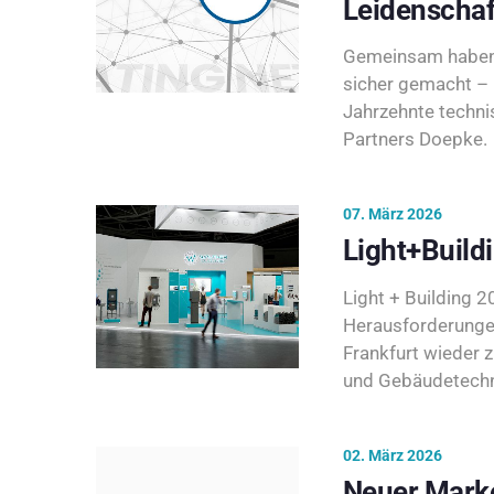
Leidenschaf
Gemeinsam haben 
sicher gemacht – 
Jahrzehnte techni
Partners Doepke.
07. März 2026
Light+Build
Light + Building 20
Herausforderunge
Frankfurt wieder 
und Gebäudetechni
02. März 2026
Neuer Marke