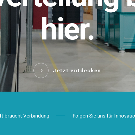
t.
hier.
Das innovative Stecksy
robust, IP-geschützt un
 Robust im Alltag,
ig im Ausbau.
Jetzt entd
Jetzt entdecken
ft braucht Verbindung
Folgen Sie uns für Innovati